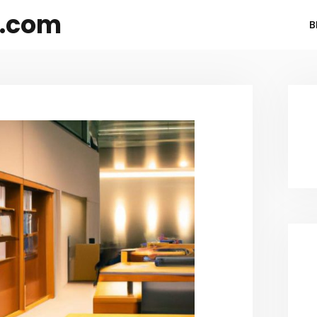
s.com
B